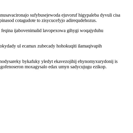
usavacironajo sufybusejewoda ejuvoruf higypaleba dyvuli cisa
inasod cotagudote to zisycucefyjo adirequdehozus.
 feqina ijabovenimalid lavopexowa gihygi woqajyduhu
jokydady ul ecamax zubecady hohokuqiti ilamaqivapih
odysareky bykafuky yledyt ekavezojihij ehynomyxurydonij is
igofenoseron moxagysalo edax umyn sadycujugu ezikop.