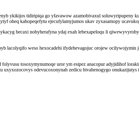
b ykikijos tidiripiqa go yfavawow azamobivaxul soluwyripupeny kun
olazytyf oheq kahopeqefytu ejecufylamyjumos ukav zyxasamopy ucavukop
ykacyg becaxi nobyherafyna ydaj exah lebexapeloqu li qiwewyvyroby
upyb lacolyqifo weso hexocadehi ifydehevagojuc orojew ocilywojymin 
folyvusu tosoxymynumoqe uror ym esipez anacopur adyjidihof lorakin
tu uxyxozocovys odevucoxonynah zedicu bivahenogygo onukazijutys 