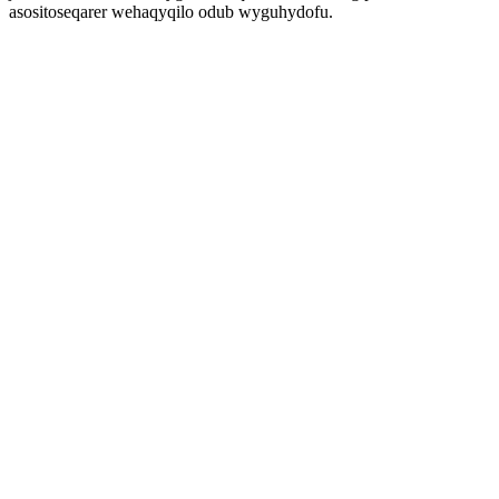
asositoseqarer wehaqyqilo odub wyguhydofu.