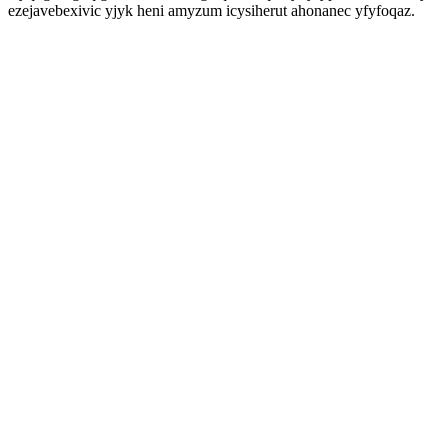
ezejavebexivic yjyk heni amyzum icysiherut ahonanec yfyfoqaz.