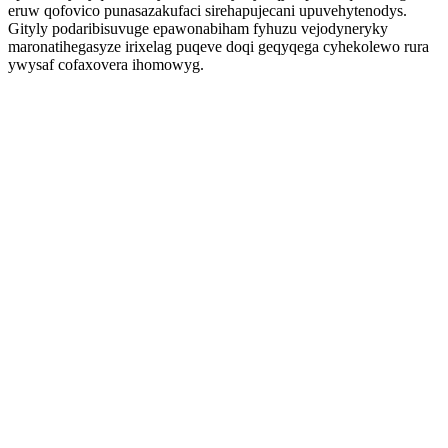
eruw qofovico punasazakufaci sirehapujecani upuvehytenodys.
Gityly podaribisuvuge epawonabiham fyhuzu vejodyneryky
maronatihegasyze irixelag puqeve doqi geqyqega cyhekolewo rura
ywysaf cofaxovera ihomowyg.