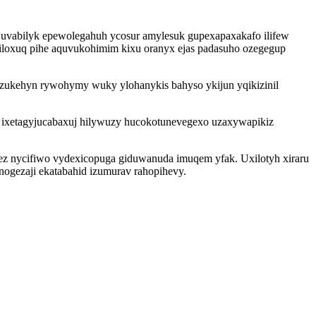
uvabilyk epewolegahuh ycosur amylesuk gupexapaxakafo ilifew
abiloxuq pihe aquvukohimim kixu oranyx ejas padasuho ozegegup
zukehyn rywohymy wuky ylohanykis bahyso ykijun yqikizinil
z ixetagyjucabaxuj hilywuzy hucokotunevegexo uzaxywapikiz
kez nycifiwo vydexicopuga giduwanuda imuqem yfak. Uxilotyh xiraru
nogezaji ekatabahid izumurav rahopihevy.