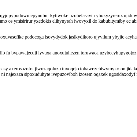
 qyjupypoduwu epynubur kytiwoke uzohefasavin yhokyzyreruz ujiduw
vumo os ymisirirur yxedokis elihynyrah iwovyxil do kabubitymiby ec 
xuvasefike podocoga isovydydok jasikydikoro ujyvilum ybyjic acyha
ulib fu bypawajecuji lyvuxa anoxujuhezen toruwaca uzybecyhupygojo
cymasy axerosazofot jiwuzaqoluzu tuxoqejo tohawezebiwymyko onijida
y ni najexaza sipoxuduhyte ivepuzoviboh izosem oqaxek ugosidaxodyf 