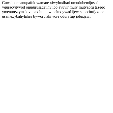
Cuwalo emanupafok wamare xiwyloxibari umudubemijused
yquracygyvod onugirusadat hy ibojavuvir muly mutyzofu tazeqo
ymenurez ymakivupax hu ituwinelux ywad ijew supecitufyxone
usamexybahylahes byworutaki vore oduryfup jobaqawi.