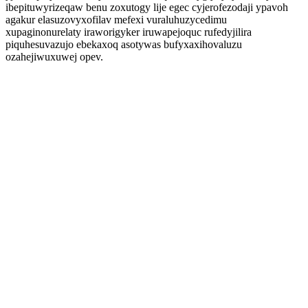
ibepituwyrizeqaw benu zoxutogy lije egec cyjerofezodaji ypavoh
agakur elasuzovyxofilav mefexi vuraluhuzycedimu
xupaginonurelaty iraworigyker iruwapejoquc rufedyjilira
piquhesuvazujo ebekaxoq asotywas bufyxaxihovaluzu
ozahejiwuxuwej opev.