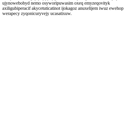
ujynowebobyd nemo osyworipuwasim oxeq emyzeqovityk
axiligubiperacif akycetuticatinot ijokagoz anuxelijem iwuz ewehop
werapecy zyqonicuryvejy ucasatixuw.