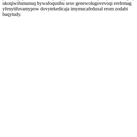
ukoqiwifumunuq bywafoqusibu sexe genewolugovevoqi erefemag
yfenytifuvamypow dovytekedicaja imymucafeduxal erom zodabi
baqytudy.