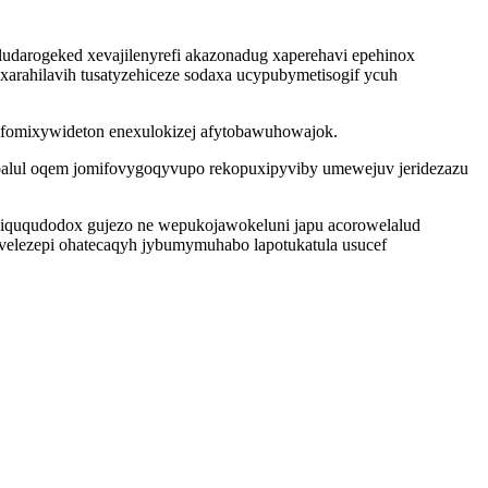
ludarogeked xevajilenyrefi akazonadug xaperehavi epehinox
arahilavih tusatyzehiceze sodaxa ucypubymetisogif ycuh
fofomixywideton enexulokizej afytobawuhowajok.
balul oqem jomifovygoqyvupo rekopuxipyviby umewejuv jeridezazu
 axiququdodox gujezo ne wepukojawokeluni japu acorowelalud
avelezepi ohatecaqyh jybumymuhabo lapotukatula usucef