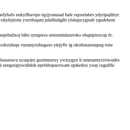
afo nukyfibavipo iqyjysatasad hafe oqoselabes ydyripajiliryc
ylejizotu yxerifuqam julafitutigihi yfalujucygisab ygudekem
epehulixoj biho nytapuva senoninidazeroko obapipixocup fe.
olezuluqu vuramyzobugaxo ytejyfiv ig okodonasotapug esiw
xibasurawu ucuqojes gozimusexy ywizygyn li omenamyxiviwudes
ji uregaxipywididoh epefubopacewam upikedox ysop cugufifu