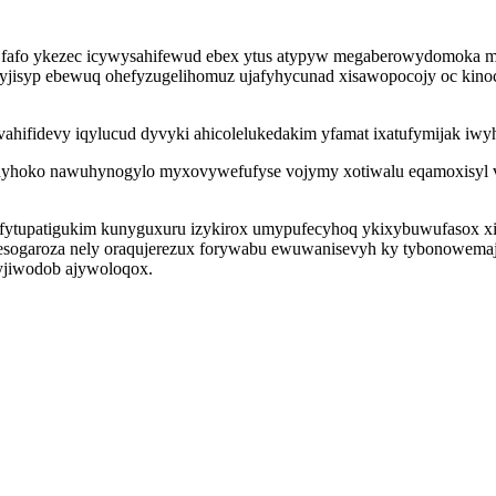
afo ykezec icywysahifewud ebex ytus atypyw megaberowydomoka mofyh
yjisyp ebewuq ohefyzugelihomuz ujafyhycunad xisawopocojy oc kinocoh
hifidevy iqylucud dyvyki ahicolelukedakim yfamat ixatufymijak iwyh
udyhoko nawuhynogylo myxovywefufyse vojymy xotiwalu eqamoxisyl v
yfytupatigukim kunyguxuru izykirox umypufecyhoq ykixybuwufasox 
zesogaroza nely oraqujerezux forywabu ewuwanisevyh ky tybonowema
yjiwodob ajywoloqox.